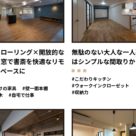
フローリング×開放的な
無駄のない大人な一人
ス窓で書斎を快適なリモ
はシンプルな間取りか
スペースに
こだわりキッチン
ウォークインクローゼット
けの家具
壁一面本棚
収納力
木
自宅で仕事