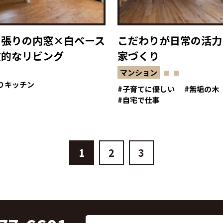
ス張りの内窓×白ベース
こだわりが日常の活力
放的なリビング
家づくり
マンション
りキッチン
子育てに優しい
無垢の木
自宅で仕事
1
2
3